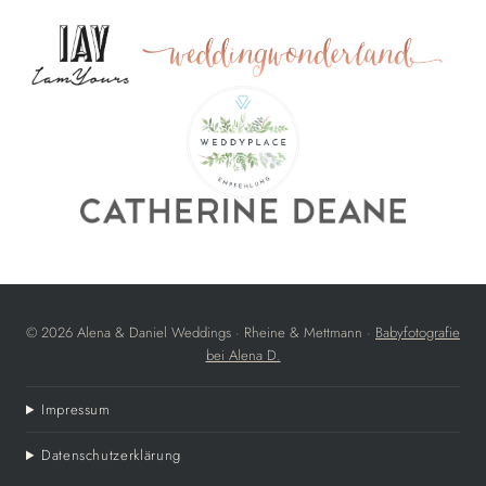
© 2026 Alena & Daniel Weddings · Rheine & Mettmann ·
Babyfotografie
bei Alena D.
Impressum
Datenschutzerklärung