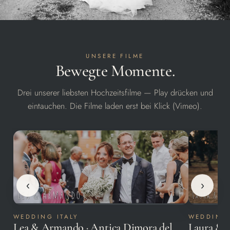
UNSERE FILME
Bewegte Momente.
Drei unserer liebsten Hochzeitsfilme — Play drücken und
eintauchen. Die Filme laden erst bei Klick (Vimeo).
‹
›
WEDDING ITALY
WEDDING 
Lea & Armando · Antica Dimora del
Laura & 