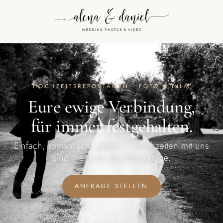
HOCHZEITSREPORTAGEN · FOTO & FILM
Eure ewige Verbindung,
für immer festgehalten.
Einfach, romantisch, zeitlos — Hochzeiten mit uns
sind mehr als eine Reportage.
ANFRAGE STELLEN